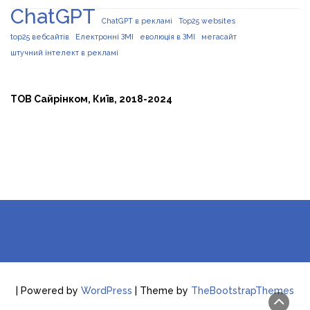
ChatGPT
ChatGPT в рекламі
Top25 websites
top25 вебсайтів
Електронні ЗМІ
еволюція в ЗМІ
мегасайт
штучний інтелект в рекламі
ТОВ Сайрінком, Київ, 2018-2024
| Powered by
WordPress
| Theme by
TheBootstrapThemes