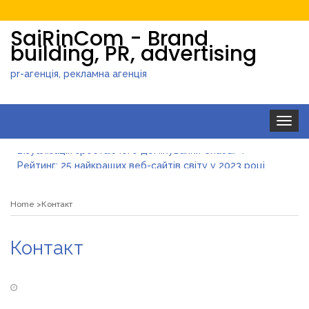
SaiRinCom - Brand
building, PR, advertising
pr-агенція, рекламна агенція
Toggle
navigat
Візуалізація зростаючого домінування ChatGPT
Рейтинг: 25 найкращих веб-сайтів світу у 2023 році
Про еволюцію традиційних ЗМІ
Як штучний інтелект допомагає в роботі
Home
Контакт
Візуалізація зростаючого домінування ChatGPT
Контакт