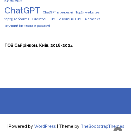
Корисне
ChatGPT
ChatGPT в рекламі
Top25 websites
top25 вебсайтів
Електронні ЗМІ
еволюція в ЗМІ
мегасайт
штучний інтелект в рекламі
ТОВ Сайрінком, Київ, 2018-2024
| Powered by
WordPress
| Theme by
TheBootstrapThemes