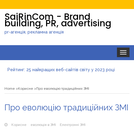
SaiRinCom - Brand
building, PR, advertising
pr-агенція, рекламна агенція
Toggle
navigat
Рейтинг: 25 найкращих веб-сайтів світу у 2023 році
Про еволюцію традиційних ЗМІ
Як штучний інтелект допомагає в роботі
Home
Корисне
Про еволюцію традиційних ЗМІ
Візуалізація зростаючого домінування ChatGPT
Про еволюцію традиційних ЗМІ
Корисне
еволюція в ЗМІ
Електронні ЗМІ