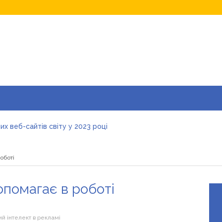
их веб-сайтів світу у 2023 році
ційних ЗМІ
т допомагає в роботі
оботі
аючого домінування ChatGPT
опомагає в роботі
й інтелект в рекламі