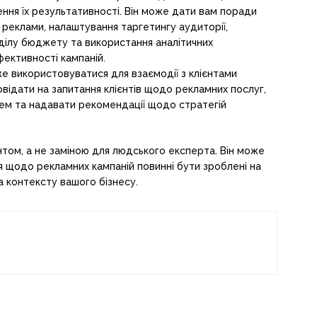
ння їх результативності. Він може дати вам поради
реклами, налаштування таргетингу аудиторії,
ділу бюджету та використання аналітичних
фективності кампаній.
же використовуватися для взаємодії з клієнтами
повідати на запитання клієнтів щодо рекламних послуг,
ем та надавати рекомендації щодо стратегій
том, а не заміною для людського експерта. Він може
ня щодо рекламних кампаній повинні бути зроблені на
а контексту вашого бізнесу.