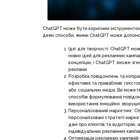
ChatGPT може бути корисним інструментом д
деякі способи, якими ChatGPT може допомог
Ідеї для творчості: ChatGPT м
нових ідей для рекламних кампа
концепцію, і ChatGPT зможе зген
реклами.
Розробка повідомлень та копір
ефективні та привабливі тексто
або соціальних медіа. Ви може
способів формулювання повідом
використання емоційно зворушл
Персоналізований маркетинг: 
персоналізовані стратегії марк
дані про клієнтів та аудиторію,
індивідуальних рекламних кампа
Оптимізація рекламних кампаній