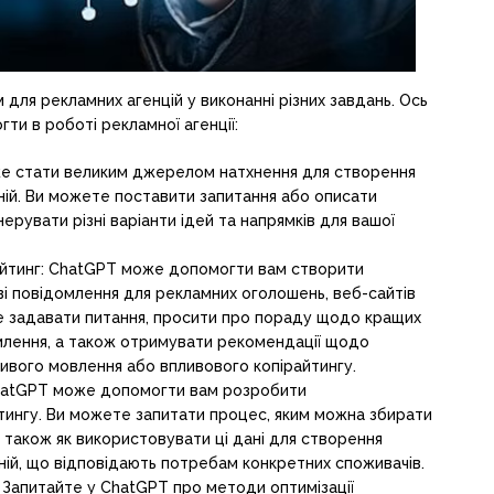
ля рекламних агенцій у виконанні різних завдань. Ось
ти в роботі рекламної агенції:
оже стати великим джерелом натхнення для створення
ній. Ви можете поставити запитання або описати
ерувати різні варіанти ідей та напрямків для вашої
айтинг: ChatGPT може допомогти вам створити
ві повідомлення для рекламних оголошень, веб-сайтів
те задавати питання, просити про пораду щодо кращих
лення, а також отримувати рекомендації щодо
ивого мовлення або впливового копірайтингу.
ChatGPT може допомогти вам розробити
етингу. Ви можете запитати процес, яким можна збирати
 а також як використовувати ці дані для створення
ній, що відповідають потребам конкретних споживачів.
: Запитайте у ChatGPT про методи оптимізації