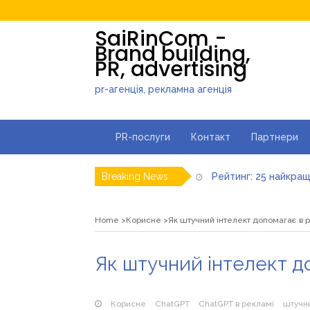
SaiRinCom -
Brand building,
PR, advertising
pr-агенція, рекламна агенція
PR-послуги
Контакт
Партнери
Рейтинг: 25 найкращ
Breaking News
Про еволюцію тради
Як штучний інтелек
Home
Корисне
Як штучний інтелект допомагає в р
Візуалізація зрост
Як штучний інтелект д
Корисне
ChatGPT
ChatGPT в рекламі
штучни