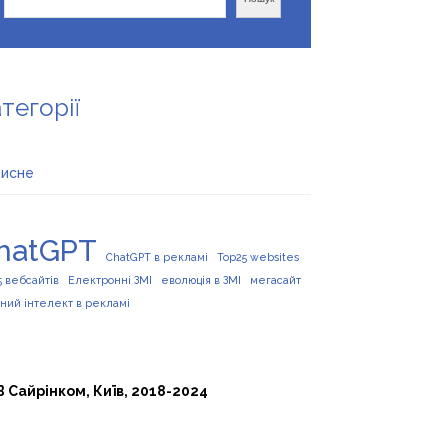
тегорії
рисне
hatGPT
ChatGPT в рекламі
Top25 websites
5 вебсайтів
Електронні ЗМІ
еволюція в ЗМІ
мегасайт
ний інтелект в рекламі
 Сайрінком, Київ, 2018-2024