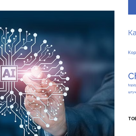
Ка
Ко
C
top2
штуч
ТОВ